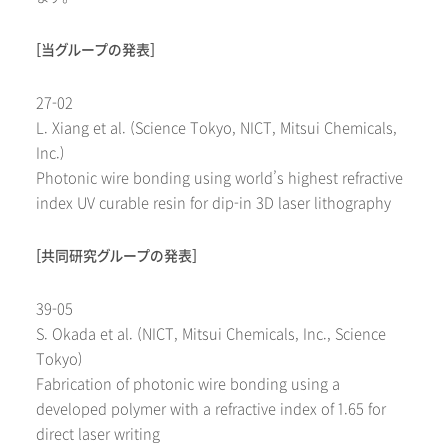
[当グループの発表]
27-02
L. Xiang
et al.
(Science Tokyo, NICT, Mitsui Chemicals,
Inc.)
Photonic wire bonding using world’s highest refractive
index UV curable resin for dip-in 3D laser lithography
[共同研究グループの発表]
39-05
S. Okada
et al.
(NICT, Mitsui Chemicals, Inc., Science
Tokyo)
Fabrication of photonic wire bonding using a
developed polymer with a refractive index of 1.65 for
direct laser writing