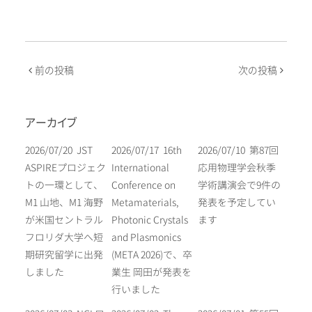
投
前の投稿
次の投稿
稿
ナ
ビ
アーカイブ
ゲ
ー
2026/07/20
JST
2026/07/17
16th
2026/07/10
第87回
シ
ASPIREプロジェク
International
応用物理学会秋季
ョ
トの一環として、
Conference on
学術講演会で9件の
ン
M1 山地、M1 海野
Metamaterials,
発表を予定してい
が米国セントラル
Photonic Crystals
ます
フロリダ大学へ短
and Plasmonics
期研究留学に出発
(META 2026)で、卒
しました
業生 岡田が発表を
行いました