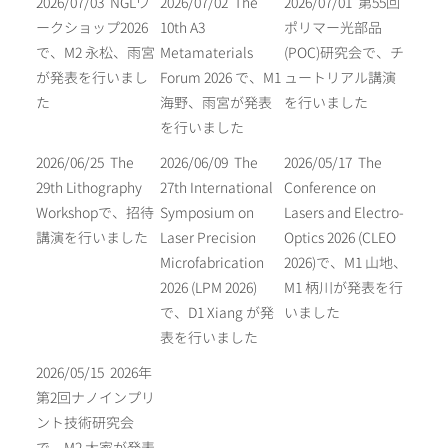
2026/07/03
NGLワ
2026/07/02
The
2026/07/01
第55回
ークショップ2026
10th A3
ポリマー光部品
で、M2 永松、雨宮
Metamaterials
(POC)研究会で、チ
が発表を行いまし
Forum 2026 で、M1
ュートリアル講演
た
海野、雨宮が発表
を行いました
を行いました
2026/06/25
The
2026/06/09
The
2026/05/17
The
29th Lithography
27th International
Conference on
Workshopで、招待
Symposium on
Lasers and Electro-
講演を行いました
Laser Precision
Optics 2026 (CLEO
Microfabrication
2026)で、M1 山地、
2026 (LPM 2026)
M1 柄川が発表を行
で、D1 Xiang が発
いました
表を行いました
2026/05/15
2026年
第2回ナノインプリ
ント技術研究会
で、M2 大家が発表