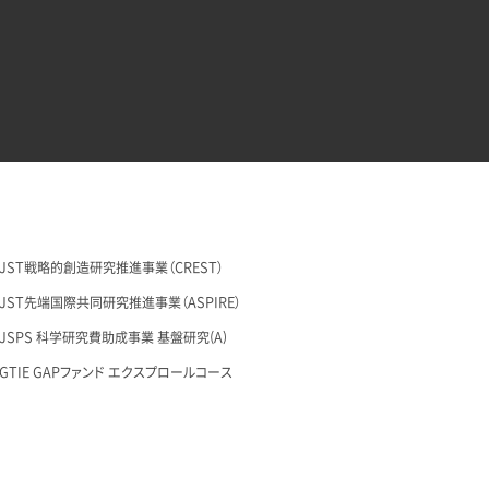
29 JST戦略的創造研究推進事業（CREST）
26 JST先端国際共同研究推進事業（ASPIRE）
28 JSPS 科学研究費助成事業 基盤研究(A)
27 GTIE GAPファンド エクスプロールコース