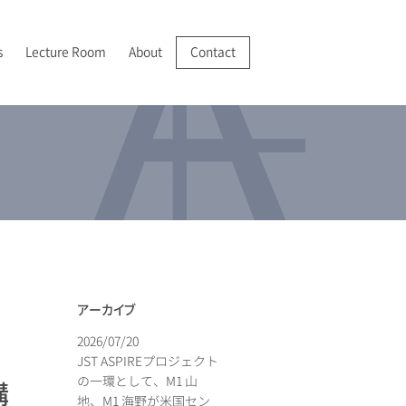
s
Lecture Room
About
Contact
R/VR
025-2028 JSPS 科学研究費助成事業 基盤研究(A)
022年
成膜・堆積
I 紹介
分析機器の開発・実用化
025年
分析
アクセス
アーカイブ
2026/07/20
JST ASPIREプロジェクト
の一環として、M1 山
講
地、M1 海野が米国セン