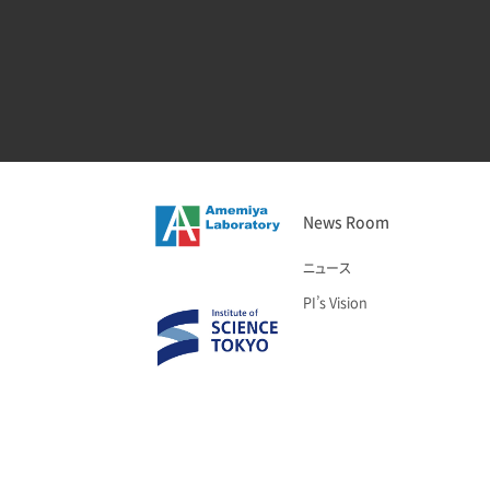
News Room
ニュース
PI’s Vision