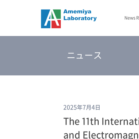
News 
ニュース
メタマテリアル
フォトニックバンド顕微鏡
2024-2029 JST戦略的創造研究推進事業（CREST）
– 2020年
結晶成長
TBD
研究室概要
ニュース
光インフォマティクス
2025-2027 GTIE GAPファンド エクスプロールコース
2023年
エッチング
研究資金/支援
3次元光造形
2026年
測定
2025年7月4日
The 11th Interna
and Electromag