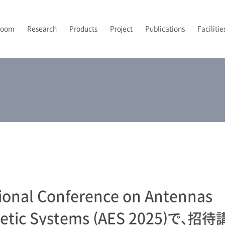
Room
Research
Products
Project
Publications
Facilitie
PI’s Vision
トポロジカルフォトニクス
フォトニックバンドイメージング
2024-2026 JST先端国際共同研究推進事業（ASPIRE）
2021年
露光
研究室メンバー
A
2
2
P
UV-NILプロセス技術
2024年
後工程
配属について
2
光集積回路
解析
tional Conference on Antennas
netic Systems (AES 2025)で、招待