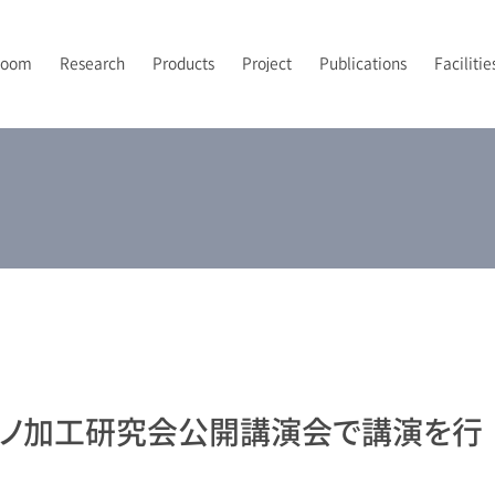
Room
Research
Products
Project
Publications
Facilitie
PI’s Vision
トポロジカルフォトニクス
フォトニックバンドイメージング
2024-2026 JST先端国際共同研究推進事業（ASPIRE）
2021年
露光
研究室メンバー
A
2
2
P
UV-NILプロセス技術
2024年
後工程
配属について
2
光集積回路
解析
ナノ加工研究会公開講演会で講演を行