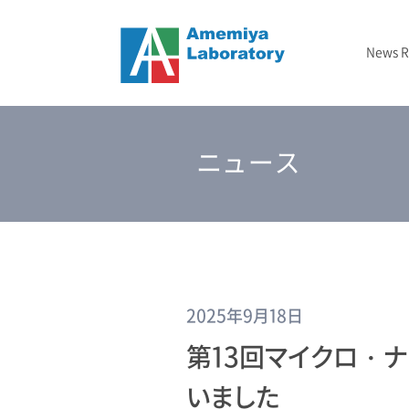
News 
ニュース
メタマテリアル
フォトニックバンド顕微鏡
2024-2029 JST戦略的創造研究推進事業（CREST）
– 2020年
結晶成長
TBD
研究室概要
ニュース
光インフォマティクス
2025-2027 GTIE GAPファンド エクスプロールコース
2023年
エッチング
研究資金/支援
3次元光造形
2026年
測定
2025年9月18日
第13回マイクロ・
いました