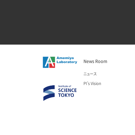
News Room
ニュース
PI’s Vision