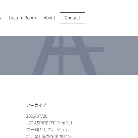
s
Lecture Room
About
Contact
R/VR
025-2028 JSPS 科学研究費助成事業 基盤研究(A)
022年
成膜・堆積
I 紹介
分析機器の開発・実用化
025年
分析
アクセス
アーカイブ
2026/07/20
JST ASPIREプロジェクト
の一環として、M1 山
地、M1 海野が米国セン