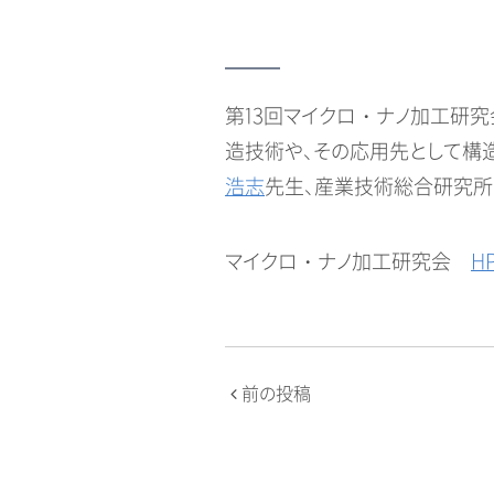
第13回マイクロ・ナノ加工研
造技術や、その応用先として構
浩志
先生、産業技術総合研究
マイクロ・ナノ加工研究会
H
投
前の投稿
稿
ナ
ビ