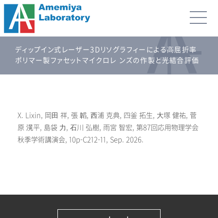
ディップイン式レーザー3Dリソグラフィーによる⾼屈折率
ポリマー製ファセットマイクロレ ンズの作製と光結合評価
X. Lixin, 岡⽥ 祥, 張 韜, ⻄浦 克典, 四釜 拓生, ⼤塚 健祐, 菅
原 滉平, 島袋 ⼒, ⽯川 弘樹, 雨宮 智宏, 第87回応用物理学会
秋季学術講演会, 10p-C212-11, Sep. 2026.