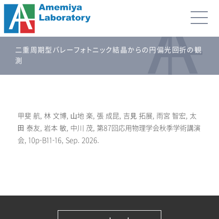
二重周期型バレーフォトニック結晶からの円偏光回折の観
測
甲斐 航, 林 文博, ⼭地 楽, 張 成昆, 吉⾒ 拓展, 雨宮 智宏, 太
⽥ 泰友, 岩本 敏, 中川 茂, 第87回応用物理学会秋季学術講演
会, 10p-B11-16, Sep. 2026.