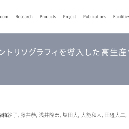
Room
Research
Products
Project
Publications
Facilitie
PI’s Vision
トポロジカルフォトニクス
フォトニックバンドイメージング
2024-2026 JST先端国際共同研究推進事業（ASPIRE）
2021年
露光
研究室メンバー
A
2
2
P
ントリソグラフィを導入した高生産
UV-NILプロセス技術
2024年
後工程
配属について
2
光集積回路
解析
 森莉紗子, 藤井恭, 浅井隆宏, 塩田大, 大能和人, 田邉大