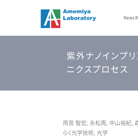
News 
ニュース
メタマテリアル
フォトニックバンド顕微鏡
2024-2029 JST戦略的創造研究推進事業（CREST）
– 2020年
結晶成長
TBD
研究室概要
紫外ナノインプリ
光インフォマティクス
2025-2027 GTIE GAPファンド エクスプロールコース
2023年
エッチング
研究資金/支援
3次元光造形
2026年
測定
ニクスプロセス
雨宮 智宏, 永松周, 中山裕紀,
らく光学技術, 光学