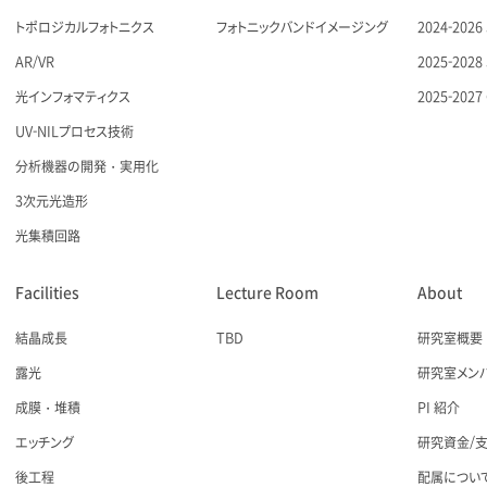
トポロジカルフォトニクス
フォトニックバンドイメージング
2024-20
AR/VR
2025-20
光インフォマティクス
2025-20
UV-NILプロセス技術
分析機器の開発・実用化
3次元光造形
光集積回路
Facilities
Lecture Room
About
結晶成長
TBD
研究室概要
露光
研究室メン
成膜・堆積
PI 紹介
エッチング
研究資金/
後工程
配属につい