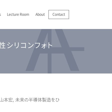
s
Lecture Room
About
Contact
R/VR
025-2028 JSPS 科学研究費助成事業 基盤研究(A)
022年
成膜・堆積
I 紹介
性シリコンフォト
分析機器の開発・実用化
025年
分析
アクセス
二, 山本宏, 未来の半導体製造をひ