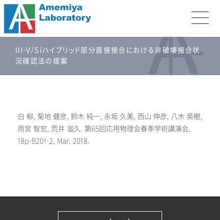
III-V/Siハイブリッド部分直接接合における非破壊接合状
況確認法の提案
白 柳, 菊地 健彦, 鈴木 純一, 永坂 久美, 西山 伸彦, 八木 英樹,
雨宮 智宏, 荒井 滋久. 第65回応用物理会春季学術講演会,
18p-B201-2, Mar. 2018.