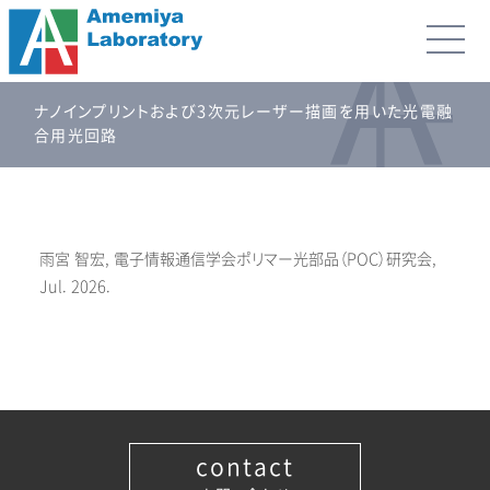
ナノインプリントおよび3次元レーザー描画を用いた光電融
合用光回路
雨宮 智宏, 電子情報通信学会ポリマー光部品（POC）研究会,
Jul. 2026.
contact