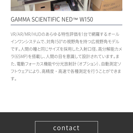
GAMMA SCIENTIFIC NED™ W150
VR/AR/MR/HUDのあらゆる特性評価を1台で網羅するオール
インワンシステムで、対角150°の視野角を持つ広視野角モデル
です。人間の瞳と同じサイズを採用した入射口径、高分解能カメ
ラ(65MP)を搭載し、人間の目を意識して設計されています。ま
た、電動フォーカス機能や分光放射計（オプション）、自動測定ソ
フトウェアにより、高精度・高速で各種測定を行うことができま
す。
contact