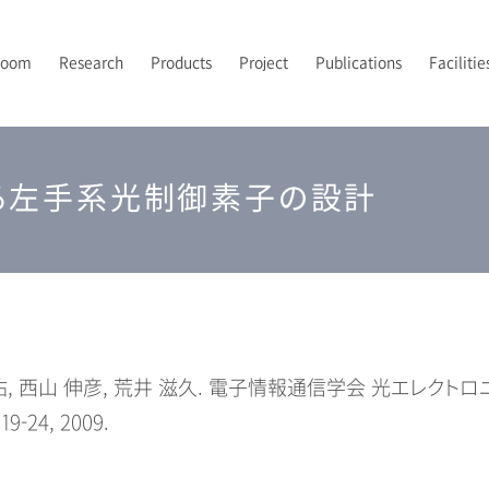
Room
Research
Products
Project
Publications
Facilitie
PI’s Vision
トポロジカルフォトニクス
フォトニックバンドイメージング
2024-2026 JST先端国際共同研究推進事業（ASPIRE）
2021年
露光
研究室メンバー
A
2
2
P
る左手系光制御素子の設計
UV-NILプロセス技術
2024年
後工程
配属について
2
光集積回路
解析
, 西山 伸彦, 荒井 滋久. 電子情報通信学会 光エレクトロニクス研
 19-24, 2009.