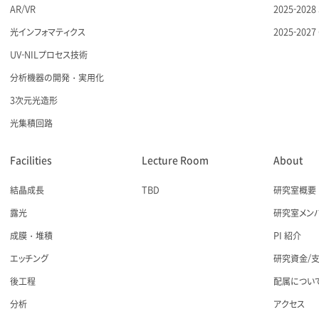
AR/VR
2025-20
光インフォマティクス
2025-20
UV-NILプロセス技術
分析機器の開発・実用化
3次元光造形
光集積回路
Facilities
Lecture Room
About
結晶成長
TBD
研究室概要
露光
研究室メン
成膜・堆積
PI 紹介
エッチング
研究資金/
後工程
配属につい
分析
アクセス