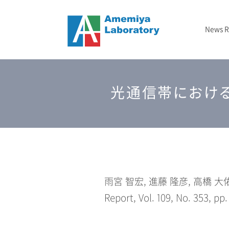
News 
ニュース
メタマテリアル
フォトニックバンド顕微鏡
2024-2029 JST戦略的創造研究推進事業（CREST）
– 2020年
結晶成長
TBD
研究室概要
光通信帯におけ
光インフォマティクス
2025-2027 GTIE GAPファンド エクスプロールコース
2023年
エッチング
研究資金/支援
3次元光造形
2026年
測定
雨宮 智宏, 進藤 隆彦, 高橋 大佑
Report, Vol. 109, No. 353, pp.