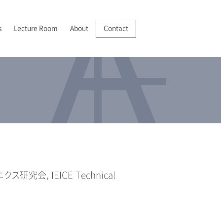
s
Lecture Room
About
Contact
R/VR
025-2028 JSPS 科学研究費助成事業 基盤研究(A)
022年
成膜・堆積
I 紹介
分析機器の開発・実用化
025年
分析
アクセス
究会, IEICE Technical