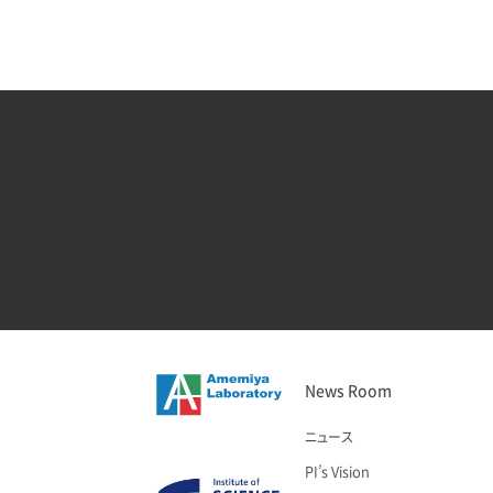
News Room
ニュース
PI’s Vision