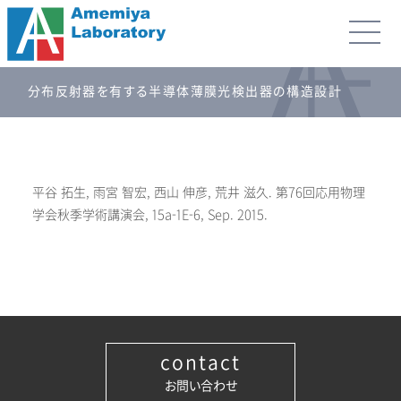
分布反射器を有する半導体薄膜光検出器の構造設計
平谷 拓生, 雨宮 智宏, 西山 伸彦, 荒井 滋久. 第76回応用物理
学会秋季学術講演会, 15a-1E-6, Sep. 2015.
contact
お問い合わせ