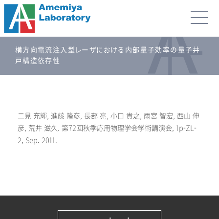
横方向電流注入型レーザにおける内部量子効率の量子井
戸構造依存性
二見 充輝, 進藤 隆彦, 長部 亮, 小口 貴之, 雨宮 智宏, 西山 伸
彦, 荒井 滋久. 第72回秋季応用物理学会学術講演会, 1p-ZL-
2, Sep. 2011.