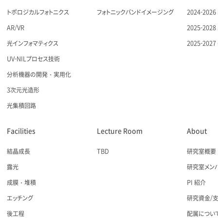
トポロジカルフォトニクス
フォトニックバンドイメージング
2024-20
AR/VR
2025-20
光インフォマティクス
2025-20
UV-NILプロセス技術
分析機器の開発・実用化
3次元光造形
光集積回路
Facilities
Lecture Room
About
結晶成長
TBD
研究室概要
露光
研究室メン
成膜・堆積
PI 紹介
エッチング
研究資金/
後工程
配属につい