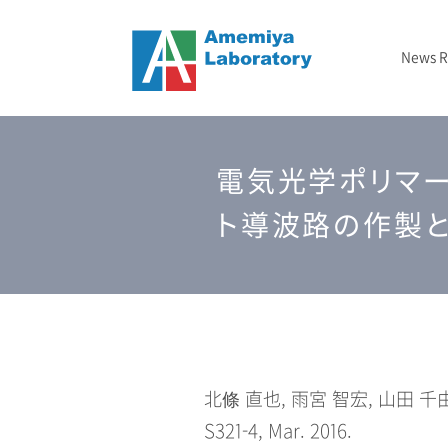
News 
ニュース
メタマテリアル
フォトニックバンド顕微鏡
2024-2029 JST戦略的創造研究推進事業（CREST）
– 2020年
結晶成長
TBD
研究室概要
電気光学ポリマ
光インフォマティクス
2025-2027 GTIE GAPファンド エクスプロールコース
2023年
エッチング
研究資金/支援
3次元光造形
2026年
測定
ト導波路の作製
北條 直也, 雨宮 智宏, 山田 千
S321-4, Mar. 2016.