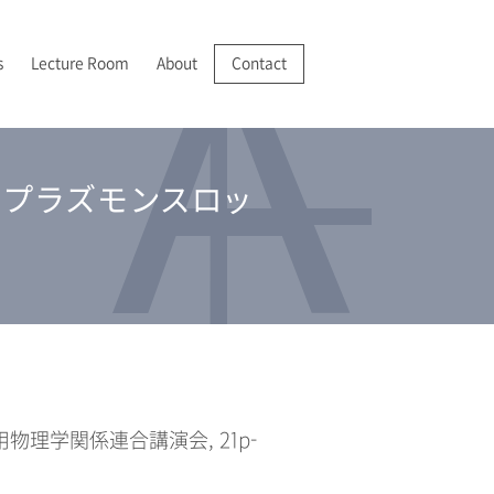
s
Lecture Room
About
Contact
R/VR
025-2028 JSPS 科学研究費助成事業 基盤研究(A)
022年
成膜・堆積
I 紹介
プラズモンスロッ
分析機器の開発・実用化
025年
分析
アクセス
応用物理学関係連合講演会, 21p-