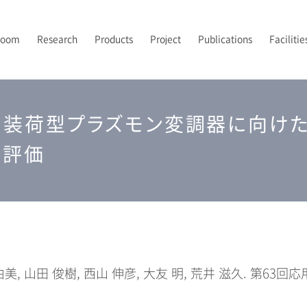
Room
Research
Products
Project
Publications
Facilitie
PI’s Vision
トポロジカルフォトニクス
フォトニックバンドイメージング
2024-2026 JST先端国際共同研究推進事業（ASPIRE）
2021年
露光
研究室メンバー
A
2
2
P
ー装荷型プラズモン変調器に向けた
UV-NILプロセス技術
2024年
後工程
配属について
2
光集積回路
解析
と評価
由美, 山田 俊樹, 西山 伸彦, 大友 明, 荒井 滋久. 第63回