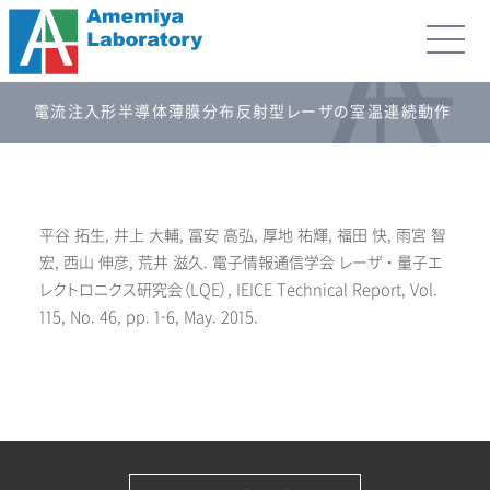
電流注入形半導体薄膜分布反射型レーザの室温連続動作
平谷 拓生, 井上 大輔, 冨安 高弘, 厚地 祐輝, 福田 快, 雨宮 智
宏, 西山 伸彦, 荒井 滋久. 電子情報通信学会 レーザ・量子エ
レクトロニクス研究会（LQE）, IEICE Technical Report, Vol.
115, No. 46, pp. 1-6, May. 2015.