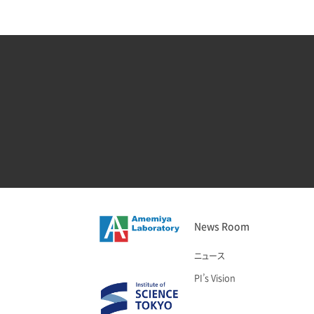
News Room
ニュース
PI’s Vision