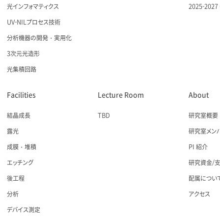
光インフォマティクス
2025-20
UV-NILプロセス技術
分析機器の開発・実用化
3次元光造形
光集積回路
Facilities
Lecture Room
About
結晶成長
TBD
研究室概要
露光
研究室メン
成膜・堆積
PI 紹介
エッチング
研究資金/
後工程
配属につい
分析
アクセス
デバイス測定