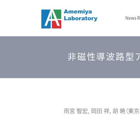
News 
ニュース
メタマテリアル
フォトニックバンド顕微鏡
2024-2029 JST戦略的創造研究推進事業（CREST）
– 2020年
結晶成長
TBD
研究室概要
非磁性導波路型
光インフォマティクス
2025-2027 GTIE GAPファンド エクスプロールコース
2023年
エッチング
研究資金/支援
3次元光造形
2026年
測定
雨宮 智宏, 岡田 祥, 胡 暁（東京工