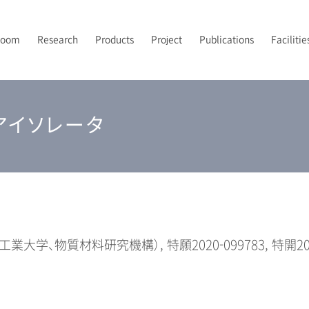
Room
Research
Products
Project
Publications
Facilitie
PI’s Vision
トポロジカルフォトニクス
フォトニックバンドイメージング
2024-2026 JST先端国際共同研究推進事業（ASPIRE）
2021年
露光
研究室メンバー
A
2
2
P
アイソレータ
UV-NILプロセス技術
2024年
後工程
配属について
2
光集積回路
解析
業大学、物質材料研究機構）, 特願2020-099783, 特開2021-