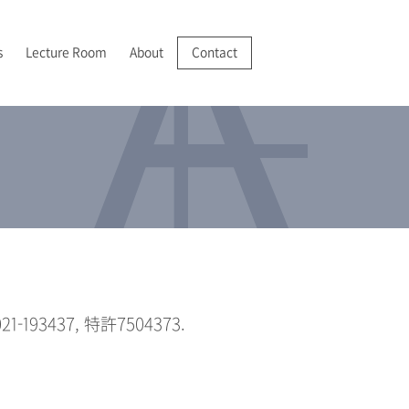
s
Lecture Room
About
Contact
R/VR
025-2028 JSPS 科学研究費助成事業 基盤研究(A)
022年
成膜・堆積
I 紹介
分析機器の開発・実用化
025年
分析
アクセス
193437, 特許7504373.