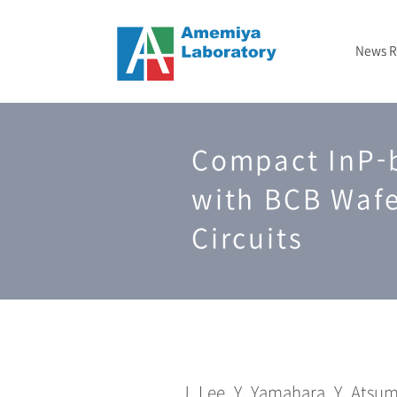
News 
ニュース
メタマテリアル
フォトニックバンド顕微鏡
2024-2029 JST戦略的創造研究推進事業（CREST）
– 2020年
結晶成長
TBD
研究室概要
Compact InP-b
光インフォマティクス
2025-2027 GTIE GAPファンド エクスプロールコース
2023年
エッチング
研究資金/支援
3次元光造形
2026年
測定
with BCB Waf
Circuits
J. Lee, Y. Yamahara, Y. Atsu