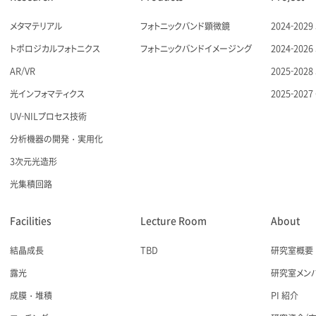
メタマテリアル
フォトニックバンド顕微鏡
2024-20
トポロジカルフォトニクス
フォトニックバンドイメージング
2024-20
AR/VR
2025-20
光インフォマティクス
2025-20
UV-NILプロセス技術
分析機器の開発・実用化
3次元光造形
光集積回路
Facilities
Lecture Room
About
結晶成長
TBD
研究室概要
露光
研究室メン
成膜・堆積
PI 紹介