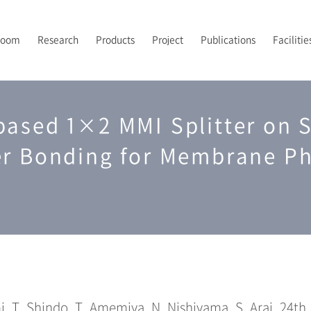
Room
Research
Products
Project
Publications
Facilitie
PI’s Vision
トポロジカルフォトニクス
フォトニックバンドイメージング
2024-2026 JST先端国際共同研究推進事業（ASPIRE）
2021年
露光
研究室メンバー
A
2
2
P
ased 1×2 MMI Splitter on S
UV-NILプロセス技術
2024年
後工程
配属について
2
光集積回路
解析
er Bonding for Membrane P
mi, T. Shindo, T. Amemiya, N. Nishiyama, S. Arai, 24th