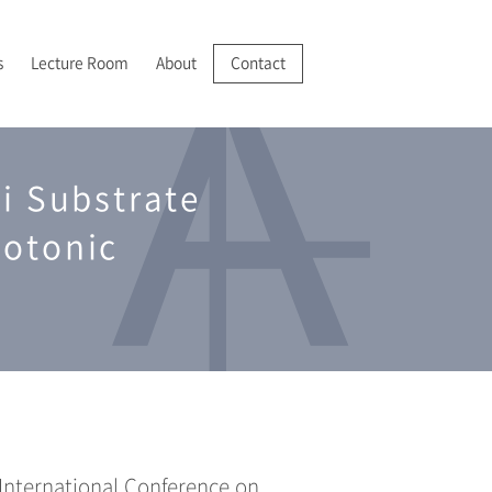
s
Lecture Room
About
Contact
R/VR
025-2028 JSPS 科学研究費助成事業 基盤研究(A)
022年
成膜・堆積
I 紹介
i Substrate
分析機器の開発・実用化
025年
分析
アクセス
hotonic
 International Conference on