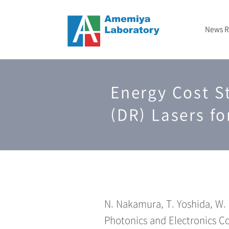
News 
ニュース
メタマテリアル
フォトニックバンド顕微鏡
2024-2029 JST戦略的創造研究推進事業（CREST）
– 2020年
結晶成長
TBD
研究室概要
Energy Cost S
光インフォマティクス
2025-2027 GTIE GAPファンド エクスプロールコース
2023年
エッチング
研究資金/支援
3次元光造形
2026年
測定
(DR) Lasers f
N. Nakamura, T. Yoshida, W.
Photonics and Electronics Co