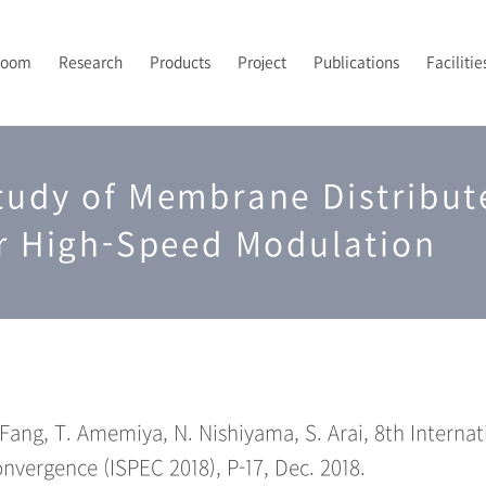
Room
Research
Products
Project
Publications
Facilitie
PI’s Vision
トポロジカルフォトニクス
フォトニックバンドイメージング
2024-2026 JST先端国際共同研究推進事業（ASPIRE）
2021年
露光
研究室メンバー
A
2
2
P
tudy of Membrane Distribut
UV-NILプロセス技術
2024年
後工程
配属について
2
光集積回路
解析
or High-Speed Modulation
 Fang, T. Amemiya, N. Nishiyama, S. Arai, 8th Intern
nvergence (ISPEC 2018), P-17, Dec. 2018.