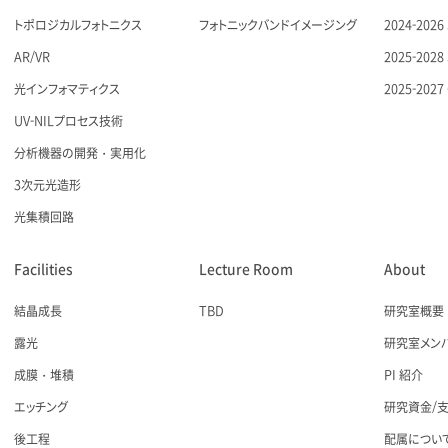
トポロジカルフォトニクス
フォトニックバンドイメージング
2024-20
AR/VR
2025-20
光インフォマティクス
2025-20
UV-NILプロセス技術
分析機器の開発・実用化
3次元光造形
光集積回路
Facilities
Lecture Room
About
結晶成長
TBD
研究室概要
露光
研究室メン
成膜・堆積
PI 紹介
エッチング
研究資金/
後工程
配属につい