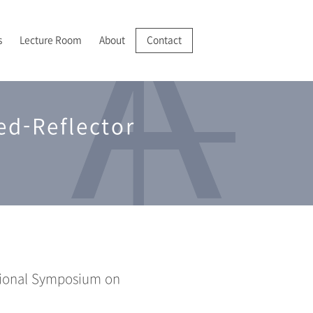
s
Lecture Room
About
Contact
R/VR
025-2028 JSPS 科学研究費助成事業 基盤研究(A)
022年
成膜・堆積
I 紹介
ed-Reflector
分析機器の開発・実用化
025年
分析
アクセス
ational Symposium on