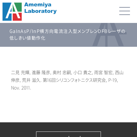
GaInAsP/InP横方向電流注入型メンブレンDFBレーザの
低しきい値動作化
二見 充輝, 進藤 隆彦, 奥村 忠嗣, 小口 貴之, 雨宮 智宏, 西山
伸彦, 荒井 滋久. 第16回シリコンフォトニクス研究会, P-19,
Nov. 2011.