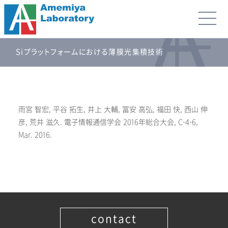
Siプラットフォームにおける薄膜光集積技術
雨宮 智宏, 平谷 拓生, 井上 大輔, 冨安 高弘, 福田 快, 西山 伸
彦, 荒井 滋久. 電子情報通信学会 2016年総合大会, C-4-6,
Mar. 2016.
contact