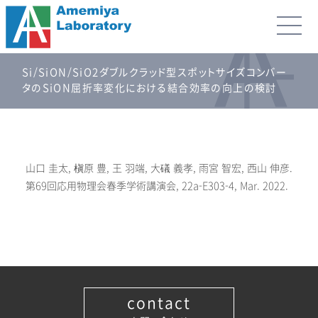
Si/SiON/SiO2ダブルクラッド型スポットサイズコンバー
タのSiON屈折率変化における結合効率の向上の検討
山口 圭太, 槇原 豊, 王 羽端, 大礒 義孝, 雨宮 智宏, 西山 伸彦.
第69回応用物理会春季学術講演会, 22a-E303-4, Mar. 2022.
contact