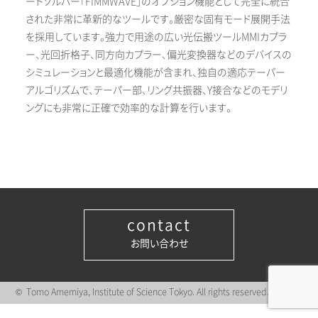
ードソルバー「FIMMWAVE」のオプション機能として完全に統合
された非常に革新的なツールです。厳密な固有モード展開手法
を採用しています。強力で用途の広い光伝搬ツールMMIカプラ
ー、光回折格子、同方向カプラー、偏光変換器などのデバイスの
シミュレーションと最適化機能が含まれ、独自の適応テーパー
アルゴリズムで、テーパー部、リング共振器、Y接合などのモデリ
ングにも非常に正確で効率的な計算を行います。
contact
お問い合わせ
© Tomo Amemiya, Institute of Science Tokyo. All rights reserved.