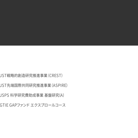
29 JST戦略的創造研究推進事業（CREST）
26 JST先端国際共同研究推進事業（ASPIRE）
28 JSPS 科学研究費助成事業 基盤研究(A)
27 GTIE GAPファンド エクスプロールコース