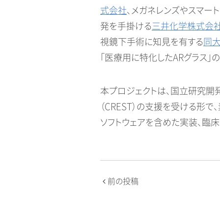
式会社
、メガネレンズやスマー
発を手掛ける
三井化学株式会
視鏡下手術に知見を有する
同大
「医療用に特化したARグラス」
本プロジェクトは、国立研究開
（CREST）の支援を受ける形
ソフトウェアを含めた実装、臨
投
前の投稿
稿
ナ
ビ