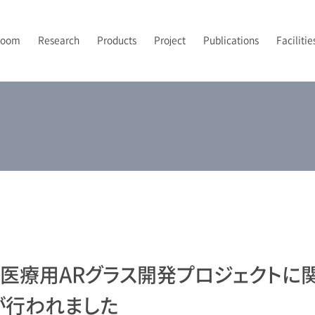
Room
Research
Products
Project
Publications
Facilitie
PI’s Vision
トポロジカルフォトニクス
フォトニックバンドイメージング
2024-2026 JST先端国際共同研究推進事業（ASPIRE）
2021年
露光
研究室メンバー
A
2
2
P
UV-NILプロセス技術
2024年
後工程
配属について
2
光集積回路
解析
から医療用ARグラス開発プロジェクトに
が行われました