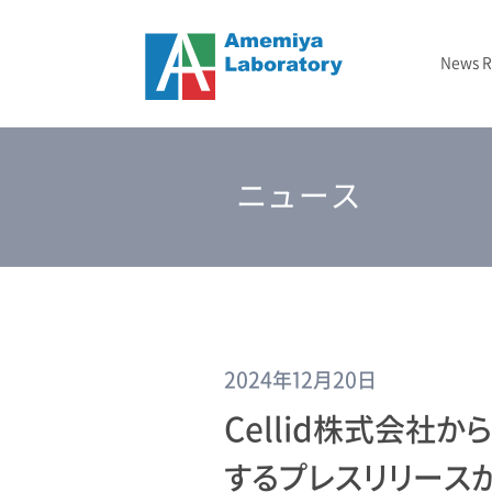
News 
ニュース
メタマテリアル
フォトニックバンド顕微鏡
2024-2029 JST戦略的創造研究推進事業（CREST）
– 2020年
結晶成長
TBD
研究室概要
ニュース
光インフォマティクス
2025-2027 GTIE GAPファンド エクスプロールコース
2023年
エッチング
研究資金/支援
3次元光造形
2026年
測定
2024年12月20日
Cellid株式会社
するプレスリリース