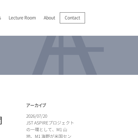
s
Lecture Room
About
Contact
R/VR
025-2028 JSPS 科学研究費助成事業 基盤研究(A)
022年
成膜・堆積
I 紹介
分析機器の開発・実用化
025年
分析
アクセス
アーカイブ
2026/07/20
関
JST ASPIREプロジェクト
の一環として、M1 山
地、M1 海野が米国セン