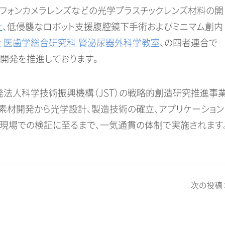
トフォンカメラレンズなどの光学プラスチックレンズ材料の開
社
、低侵襲なロボット支援腹腔鏡下手術およびミニマム創内
 医歯学総合研究科 腎泌尿器外科学教室
、の四者連合で
の開発を推進しております。
発法人科学技術振興機構（JST）の戦略的創造研究推進事
で、素材開発から光学設計、製造技術の確立、アプリケーション
床現場での検証に至るまで、一気通貫の体制で実施されます
次の投稿