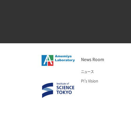
News Room
ニュース
PI’s Vision